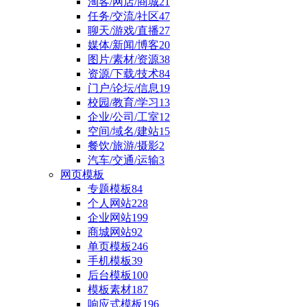
网站源码
商城/发卡/支付
81
金融/理财/区块
7
小说/友链/导航
59
电影/视频/音乐
55
淘客/网店/商城
21
任务/交流/社区
47
聊天/游戏/直播
27
媒体/新闻/博客
20
图片/素材/资源
38
资源/下载/技术
84
门户/论坛/信息
19
校园/教育/学习
13
企业/公司/工室
12
空间/域名/建站
15
餐饮/旅游/摄影
2
汽车/交通/运输
3
网页模板
专题模板
84
个人网站
228
企业网站
199