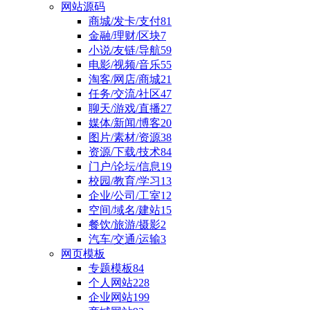
网站源码
商城/发卡/支付
81
金融/理财/区块
7
小说/友链/导航
59
电影/视频/音乐
55
淘客/网店/商城
21
任务/交流/社区
47
聊天/游戏/直播
27
媒体/新闻/博客
20
图片/素材/资源
38
资源/下载/技术
84
门户/论坛/信息
19
校园/教育/学习
13
企业/公司/工室
12
空间/域名/建站
15
餐饮/旅游/摄影
2
汽车/交通/运输
3
网页模板
专题模板
84
个人网站
228
企业网站
199