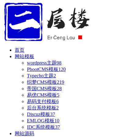
首页
网站模板
wordpress主题
98
PbootCMS模板
120
Typecho主题
2
织梦CMS模板
219
帝国CMS模板
28
易优CMS模板
5
易码支付模板
6
后台系统模板
2
Discuz模板
37
EMLOG模板
10
IDC系统模板
37
网站源码