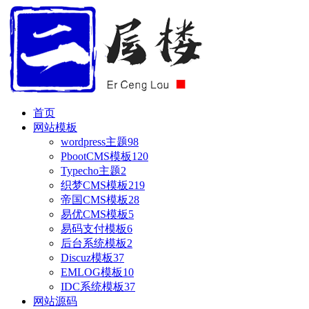
首页
网站模板
wordpress主题
98
PbootCMS模板
120
Typecho主题
2
织梦CMS模板
219
帝国CMS模板
28
易优CMS模板
5
易码支付模板
6
后台系统模板
2
Discuz模板
37
EMLOG模板
10
IDC系统模板
37
网站源码