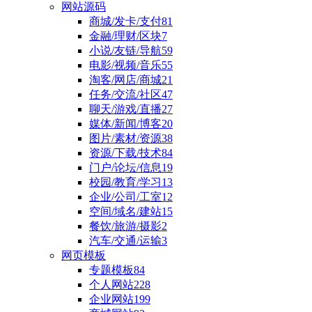
网站源码
商城/发卡/支付
81
金融/理财/区块
7
小说/友链/导航
59
电影/视频/音乐
55
淘客/网店/商城
21
任务/交流/社区
47
聊天/游戏/直播
27
媒体/新闻/博客
20
图片/素材/资源
38
资源/下载/技术
84
门户/论坛/信息
19
校园/教育/学习
13
企业/公司/工室
12
空间/域名/建站
15
餐饮/旅游/摄影
2
汽车/交通/运输
3
网页模板
专题模板
84
个人网站
228
企业网站
199