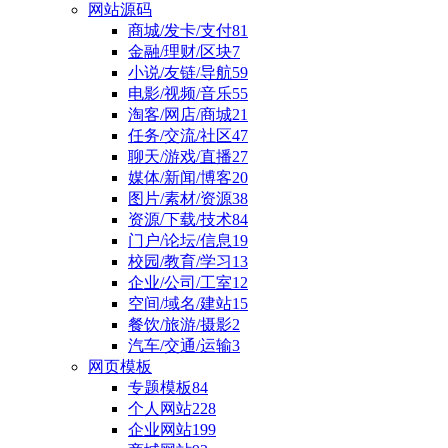
网站源码
商城/发卡/支付
81
金融/理财/区块
7
小说/友链/导航
59
电影/视频/音乐
55
淘客/网店/商城
21
任务/交流/社区
47
聊天/游戏/直播
27
媒体/新闻/博客
20
图片/素材/资源
38
资源/下载/技术
84
门户/论坛/信息
19
校园/教育/学习
13
企业/公司/工室
12
空间/域名/建站
15
餐饮/旅游/摄影
2
汽车/交通/运输
3
网页模板
专题模板
84
个人网站
228
企业网站
199