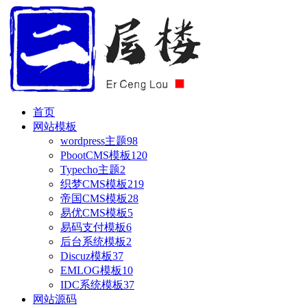
首页
网站模板
wordpress主题
98
PbootCMS模板
120
Typecho主题
2
织梦CMS模板
219
帝国CMS模板
28
易优CMS模板
5
易码支付模板
6
后台系统模板
2
Discuz模板
37
EMLOG模板
10
IDC系统模板
37
网站源码