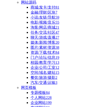
网站源码
商城/发卡/支付
81
金融/理财/区块
7
小说/友链/导航
59
电影/视频/音乐
55
淘客/网店/商城
21
任务/交流/社区
47
聊天/游戏/直播
27
媒体/新闻/博客
20
图片/素材/资源
38
资源/下载/技术
84
门户/论坛/信息
19
校园/教育/学习
13
企业/公司/工室
12
空间/域名/建站
15
餐饮/旅游/摄影
2
汽车/交通/运输
3
网页模板
专题模板
84
个人网站
228
企业网站
199