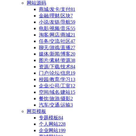
网站源码
商城/发卡/支付
81
金融/理财/区块
7
小说/友链/导航
59
电影/视频/音乐
55
淘客/网店/商城
21
任务/交流/社区
47
聊天/游戏/直播
27
媒体/新闻/博客
20
图片/素材/资源
38
资源/下载/技术
84
门户/论坛/信息
19
校园/教育/学习
13
企业/公司/工室
12
空间/域名/建站
15
餐饮/旅游/摄影
2
汽车/交通/运输
3
网页模板
专题模板
84
个人网站
228
企业网站
199