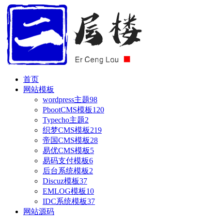
首页
网站模板
wordpress主题
98
PbootCMS模板
120
Typecho主题
2
织梦CMS模板
219
帝国CMS模板
28
易优CMS模板
5
易码支付模板
6
后台系统模板
2
Discuz模板
37
EMLOG模板
10
IDC系统模板
37
网站源码