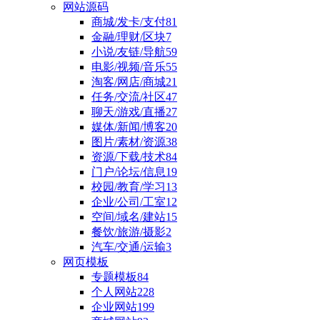
网站源码
商城/发卡/支付
81
金融/理财/区块
7
小说/友链/导航
59
电影/视频/音乐
55
淘客/网店/商城
21
任务/交流/社区
47
聊天/游戏/直播
27
媒体/新闻/博客
20
图片/素材/资源
38
资源/下载/技术
84
门户/论坛/信息
19
校园/教育/学习
13
企业/公司/工室
12
空间/域名/建站
15
餐饮/旅游/摄影
2
汽车/交通/运输
3
网页模板
专题模板
84
个人网站
228
企业网站
199