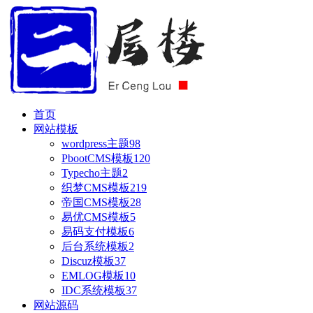
首页
网站模板
wordpress主题
98
PbootCMS模板
120
Typecho主题
2
织梦CMS模板
219
帝国CMS模板
28
易优CMS模板
5
易码支付模板
6
后台系统模板
2
Discuz模板
37
EMLOG模板
10
IDC系统模板
37
网站源码