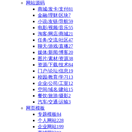
网站源码
商城/发卡/支付
81
金融/理财/区块
7
小说/友链/导航
59
电影/视频/音乐
55
淘客/网店/商城
21
任务/交流/社区
47
聊天/游戏/直播
27
媒体/新闻/博客
20
图片/素材/资源
38
资源/下载/技术
84
门户/论坛/信息
19
校园/教育/学习
13
企业/公司/工室
12
空间/域名/建站
15
餐饮/旅游/摄影
2
汽车/交通/运输
3
网页模板
专题模板
84
个人网站
228
企业网站
199