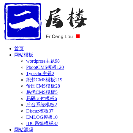
首页
网站模板
wordpress主题
98
PbootCMS模板
120
Typecho主题
2
织梦CMS模板
219
帝国CMS模板
28
易优CMS模板
5
易码支付模板
6
后台系统模板
2
Discuz模板
37
EMLOG模板
10
IDC系统模板
37
网站源码