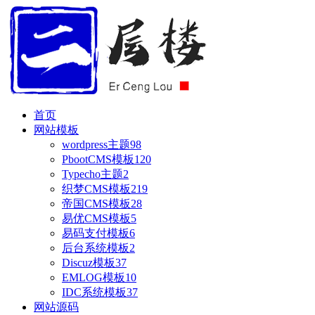
首页
网站模板
wordpress主题
98
PbootCMS模板
120
Typecho主题
2
织梦CMS模板
219
帝国CMS模板
28
易优CMS模板
5
易码支付模板
6
后台系统模板
2
Discuz模板
37
EMLOG模板
10
IDC系统模板
37
网站源码