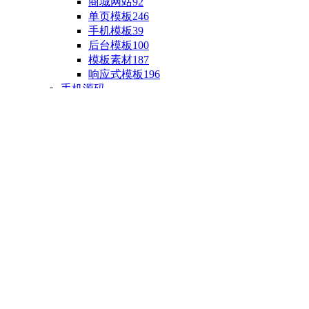
商城网站
92
单页模板
246
手机模板
39
后台模板
100
模板素材
187
响应式模板
196
手机源码
手机H5模板
76
小程序源码
18
云开发源码
89
APP源码
23
游戏源码
棋盘源码
3
端游源码
1
手游源码
30
页游源码
4
网游单机
1
HTML5游戏
5
自制主题
亲测源码
整合源码
投稿源码