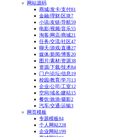
网站源码
商城/发卡/支付
81
金融/理财/区块
7
小说/友链/导航
59
电影/视频/音乐
55
淘客/网店/商城
21
任务/交流/社区
47
聊天/游戏/直播
27
媒体/新闻/博客
20
图片/素材/资源
38
资源/下载/技术
84
门户/论坛/信息
19
校园/教育/学习
13
企业/公司/工室
12
空间/域名/建站
15
餐饮/旅游/摄影
2
汽车/交通/运输
3
网页模板
专题模板
84
个人网站
228
企业网站
199