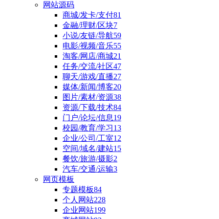
网站源码
商城/发卡/支付
81
金融/理财/区块
7
小说/友链/导航
59
电影/视频/音乐
55
淘客/网店/商城
21
任务/交流/社区
47
聊天/游戏/直播
27
媒体/新闻/博客
20
图片/素材/资源
38
资源/下载/技术
84
门户/论坛/信息
19
校园/教育/学习
13
企业/公司/工室
12
空间/域名/建站
15
餐饮/旅游/摄影
2
汽车/交通/运输
3
网页模板
专题模板
84
个人网站
228
企业网站
199