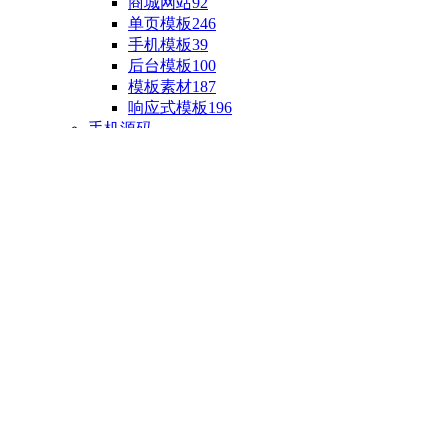
商城网站
92
单页模板
246
手机模板
39
后台模板
100
模板素材
187
响应式模板
196
手机源码
手机H5模板
76
小程序源码
18
云开发源码
89
APP源码
23
游戏源码
棋盘源码
3
端游源码
1
手游源码
30
页游源码
4
网游单机
1
HTML5游戏
5
自制主题
亲测源码
整合源码
投稿源码