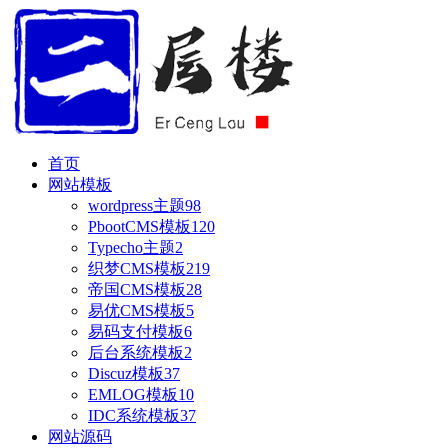
首页
网站模板
wordpress主题
98
PbootCMS模板
120
Typecho主题
2
织梦CMS模板
219
帝国CMS模板
28
易优CMS模板
5
易码支付模板
6
后台系统模板
2
Discuz模板
37
EMLOG模板
10
IDC系统模板
37
网站源码