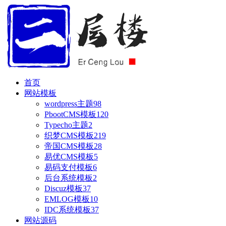
首页
网站模板
wordpress主题
98
PbootCMS模板
120
Typecho主题
2
织梦CMS模板
219
帝国CMS模板
28
易优CMS模板
5
易码支付模板
6
后台系统模板
2
Discuz模板
37
EMLOG模板
10
IDC系统模板
37
网站源码