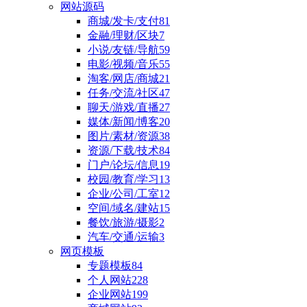
网站源码
商城/发卡/支付
81
金融/理财/区块
7
小说/友链/导航
59
电影/视频/音乐
55
淘客/网店/商城
21
任务/交流/社区
47
聊天/游戏/直播
27
媒体/新闻/博客
20
图片/素材/资源
38
资源/下载/技术
84
门户/论坛/信息
19
校园/教育/学习
13
企业/公司/工室
12
空间/域名/建站
15
餐饮/旅游/摄影
2
汽车/交通/运输
3
网页模板
专题模板
84
个人网站
228
企业网站
199