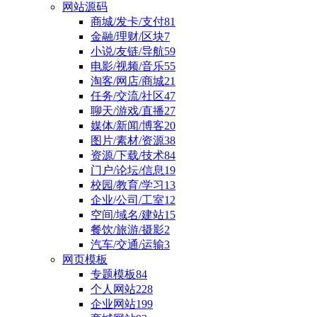
网站源码
商城/发卡/支付
81
金融/理财/区块
7
小说/友链/导航
59
电影/视频/音乐
55
淘客/网店/商城
21
任务/交流/社区
47
聊天/游戏/直播
27
媒体/新闻/博客
20
图片/素材/资源
38
资源/下载/技术
84
门户/论坛/信息
19
校园/教育/学习
13
企业/公司/工室
12
空间/域名/建站
15
餐饮/旅游/摄影
2
汽车/交通/运输
3
网页模板
专题模板
84
个人网站
228
企业网站
199