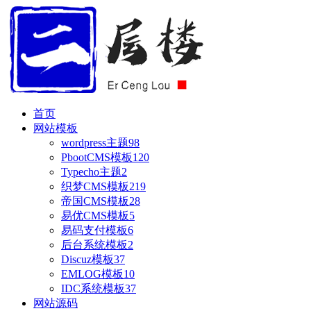
首页
网站模板
wordpress主题
98
PbootCMS模板
120
Typecho主题
2
织梦CMS模板
219
帝国CMS模板
28
易优CMS模板
5
易码支付模板
6
后台系统模板
2
Discuz模板
37
EMLOG模板
10
IDC系统模板
37
网站源码