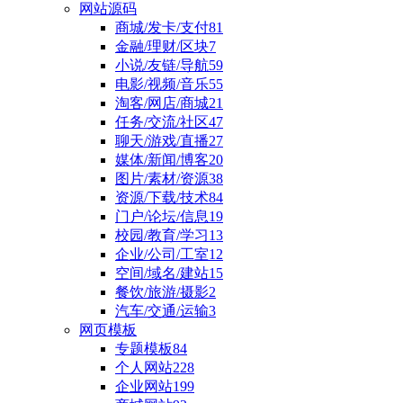
网站源码
商城/发卡/支付
81
金融/理财/区块
7
小说/友链/导航
59
电影/视频/音乐
55
淘客/网店/商城
21
任务/交流/社区
47
聊天/游戏/直播
27
媒体/新闻/博客
20
图片/素材/资源
38
资源/下载/技术
84
门户/论坛/信息
19
校园/教育/学习
13
企业/公司/工室
12
空间/域名/建站
15
餐饮/旅游/摄影
2
汽车/交通/运输
3
网页模板
专题模板
84
个人网站
228
企业网站
199