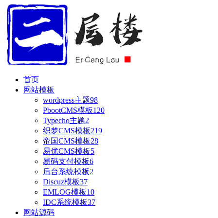
首页
网站模板
wordpress主题
98
PbootCMS模板
120
Typecho主题
2
织梦CMS模板
219
帝国CMS模板
28
易优CMS模板
5
易码支付模板
6
后台系统模板
2
Discuz模板
37
EMLOG模板
10
IDC系统模板
37
网站源码