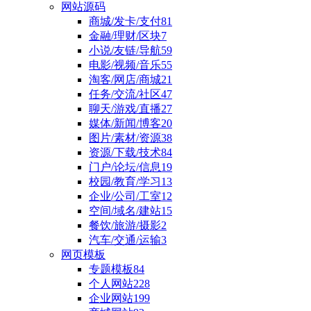
网站源码
商城/发卡/支付
81
金融/理财/区块
7
小说/友链/导航
59
电影/视频/音乐
55
淘客/网店/商城
21
任务/交流/社区
47
聊天/游戏/直播
27
媒体/新闻/博客
20
图片/素材/资源
38
资源/下载/技术
84
门户/论坛/信息
19
校园/教育/学习
13
企业/公司/工室
12
空间/域名/建站
15
餐饮/旅游/摄影
2
汽车/交通/运输
3
网页模板
专题模板
84
个人网站
228
企业网站
199