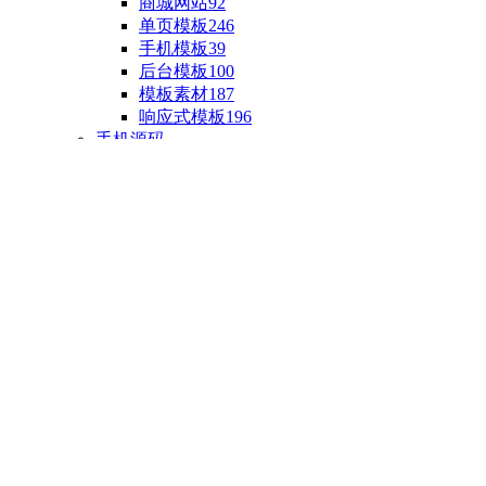
商城网站
92
单页模板
246
手机模板
39
后台模板
100
模板素材
187
响应式模板
196
手机源码
手机H5模板
76
小程序源码
18
云开发源码
89
APP源码
23
游戏源码
棋盘源码
3
端游源码
1
手游源码
30
页游源码
4
网游单机
1
HTML5游戏
5
自制主题
亲测源码
整合源码
投稿源码