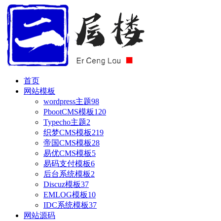
首页
网站模板
wordpress主题
98
PbootCMS模板
120
Typecho主题
2
织梦CMS模板
219
帝国CMS模板
28
易优CMS模板
5
易码支付模板
6
后台系统模板
2
Discuz模板
37
EMLOG模板
10
IDC系统模板
37
网站源码