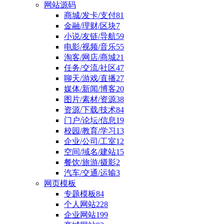
网站源码
商城/发卡/支付
81
金融/理财/区块
7
小说/友链/导航
59
电影/视频/音乐
55
淘客/网店/商城
21
任务/交流/社区
47
聊天/游戏/直播
27
媒体/新闻/博客
20
图片/素材/资源
38
资源/下载/技术
84
门户/论坛/信息
19
校园/教育/学习
13
企业/公司/工室
12
空间/域名/建站
15
餐饮/旅游/摄影
2
汽车/交通/运输
3
网页模板
专题模板
84
个人网站
228
企业网站
199