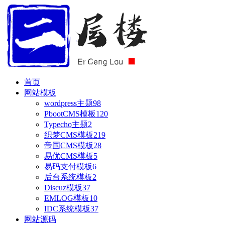
首页
网站模板
wordpress主题
98
PbootCMS模板
120
Typecho主题
2
织梦CMS模板
219
帝国CMS模板
28
易优CMS模板
5
易码支付模板
6
后台系统模板
2
Discuz模板
37
EMLOG模板
10
IDC系统模板
37
网站源码