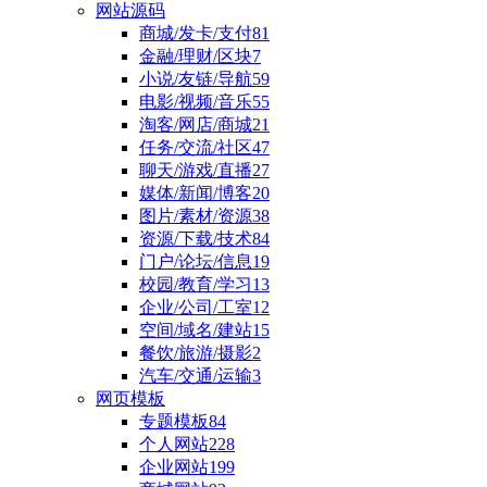
网站源码
商城/发卡/支付
81
金融/理财/区块
7
小说/友链/导航
59
电影/视频/音乐
55
淘客/网店/商城
21
任务/交流/社区
47
聊天/游戏/直播
27
媒体/新闻/博客
20
图片/素材/资源
38
资源/下载/技术
84
门户/论坛/信息
19
校园/教育/学习
13
企业/公司/工室
12
空间/域名/建站
15
餐饮/旅游/摄影
2
汽车/交通/运输
3
网页模板
专题模板
84
个人网站
228
企业网站
199