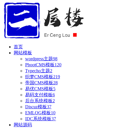
首页
网站模板
wordpress主题
98
PbootCMS模板
120
Typecho主题
2
织梦CMS模板
219
帝国CMS模板
28
易优CMS模板
5
易码支付模板
6
后台系统模板
2
Discuz模板
37
EMLOG模板
10
IDC系统模板
37
网站源码