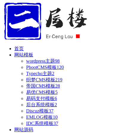
首页
网站模板
wordpress主题
98
PbootCMS模板
120
Typecho主题
2
织梦CMS模板
219
帝国CMS模板
28
易优CMS模板
5
易码支付模板
6
后台系统模板
2
Discuz模板
37
EMLOG模板
10
IDC系统模板
37
网站源码