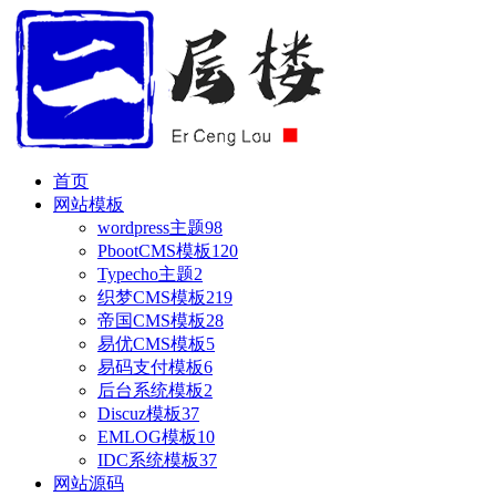
首页
网站模板
wordpress主题
98
PbootCMS模板
120
Typecho主题
2
织梦CMS模板
219
帝国CMS模板
28
易优CMS模板
5
易码支付模板
6
后台系统模板
2
Discuz模板
37
EMLOG模板
10
IDC系统模板
37
网站源码