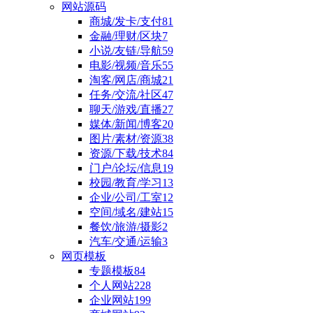
网站源码
商城/发卡/支付
81
金融/理财/区块
7
小说/友链/导航
59
电影/视频/音乐
55
淘客/网店/商城
21
任务/交流/社区
47
聊天/游戏/直播
27
媒体/新闻/博客
20
图片/素材/资源
38
资源/下载/技术
84
门户/论坛/信息
19
校园/教育/学习
13
企业/公司/工室
12
空间/域名/建站
15
餐饮/旅游/摄影
2
汽车/交通/运输
3
网页模板
专题模板
84
个人网站
228
企业网站
199