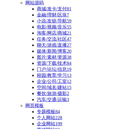
网站源码
商城/发卡/支付
81
金融/理财/区块
7
小说/友链/导航
59
电影/视频/音乐
55
淘客/网店/商城
21
任务/交流/社区
47
聊天/游戏/直播
27
媒体/新闻/博客
20
图片/素材/资源
38
资源/下载/技术
84
门户/论坛/信息
19
校园/教育/学习
13
企业/公司/工室
12
空间/域名/建站
15
餐饮/旅游/摄影
2
汽车/交通/运输
3
网页模板
专题模板
84
个人网站
228
企业网站
199