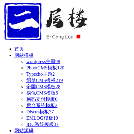
首页
网站模板
wordpress主题
98
PbootCMS模板
120
Typecho主题
2
织梦CMS模板
219
帝国CMS模板
28
易优CMS模板
5
易码支付模板
6
后台系统模板
2
Discuz模板
37
EMLOG模板
10
IDC系统模板
37
网站源码