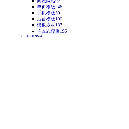
商城网站
92
单页模板
246
手机模板
39
后台模板
100
模板素材
187
响应式模板
196
手机源码
手机H5模板
76
小程序源码
18
云开发源码
89
APP源码
23
游戏源码
棋盘源码
3
端游源码
1
手游源码
30
页游源码
4
网游单机
1
HTML5游戏
5
自制主题
亲测源码
整合源码
投稿源码