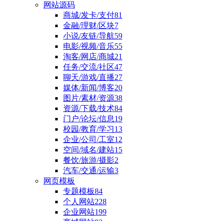
网站源码
商城/发卡/支付
81
金融/理财/区块
7
小说/友链/导航
59
电影/视频/音乐
55
淘客/网店/商城
21
任务/交流/社区
47
聊天/游戏/直播
27
媒体/新闻/博客
20
图片/素材/资源
38
资源/下载/技术
84
门户/论坛/信息
19
校园/教育/学习
13
企业/公司/工室
12
空间/域名/建站
15
餐饮/旅游/摄影
2
汽车/交通/运输
3
网页模板
专题模板
84
个人网站
228
企业网站
199