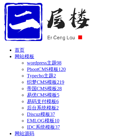
首页
网站模板
wordpress主题
98
PbootCMS模板
120
Typecho主题
2
织梦CMS模板
219
帝国CMS模板
28
易优CMS模板
5
易码支付模板
6
后台系统模板
2
Discuz模板
37
EMLOG模板
10
IDC系统模板
37
网站源码