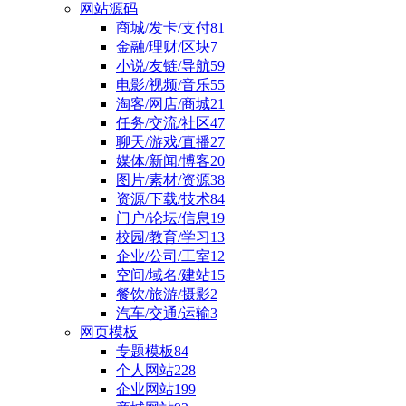
网站源码
商城/发卡/支付
81
金融/理财/区块
7
小说/友链/导航
59
电影/视频/音乐
55
淘客/网店/商城
21
任务/交流/社区
47
聊天/游戏/直播
27
媒体/新闻/博客
20
图片/素材/资源
38
资源/下载/技术
84
门户/论坛/信息
19
校园/教育/学习
13
企业/公司/工室
12
空间/域名/建站
15
餐饮/旅游/摄影
2
汽车/交通/运输
3
网页模板
专题模板
84
个人网站
228
企业网站
199