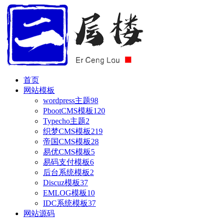
首页
网站模板
wordpress主题
98
PbootCMS模板
120
Typecho主题
2
织梦CMS模板
219
帝国CMS模板
28
易优CMS模板
5
易码支付模板
6
后台系统模板
2
Discuz模板
37
EMLOG模板
10
IDC系统模板
37
网站源码