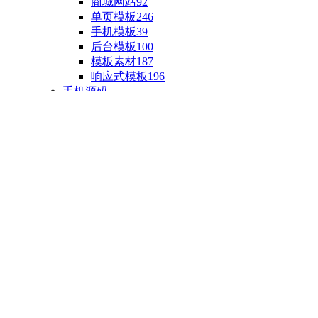
商城网站
92
单页模板
246
手机模板
39
后台模板
100
模板素材
187
响应式模板
196
手机源码
手机H5模板
76
小程序源码
18
云开发源码
89
APP源码
23
游戏源码
棋盘源码
3
端游源码
1
手游源码
30
页游源码
4
网游单机
1
HTML5游戏
5
自制主题
亲测源码
整合源码
投稿源码