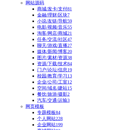
网站源码
商城/发卡/支付
81
金融/理财/区块
7
小说/友链/导航
59
电影/视频/音乐
55
淘客/网店/商城
21
任务/交流/社区
47
聊天/游戏/直播
27
媒体/新闻/博客
20
图片/素材/资源
38
资源/下载/技术
84
门户/论坛/信息
19
校园/教育/学习
13
企业/公司/工室
12
空间/域名/建站
15
餐饮/旅游/摄影
2
汽车/交通/运输
3
网页模板
专题模板
84
个人网站
228
企业网站
199