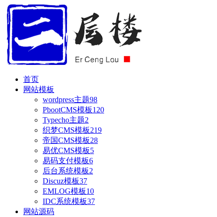
首页
网站模板
wordpress主题
98
PbootCMS模板
120
Typecho主题
2
织梦CMS模板
219
帝国CMS模板
28
易优CMS模板
5
易码支付模板
6
后台系统模板
2
Discuz模板
37
EMLOG模板
10
IDC系统模板
37
网站源码