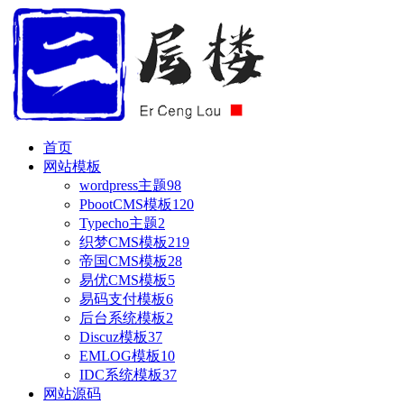
首页
网站模板
wordpress主题
98
PbootCMS模板
120
Typecho主题
2
织梦CMS模板
219
帝国CMS模板
28
易优CMS模板
5
易码支付模板
6
后台系统模板
2
Discuz模板
37
EMLOG模板
10
IDC系统模板
37
网站源码