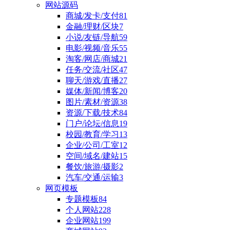
网站源码
商城/发卡/支付
81
金融/理财/区块
7
小说/友链/导航
59
电影/视频/音乐
55
淘客/网店/商城
21
任务/交流/社区
47
聊天/游戏/直播
27
媒体/新闻/博客
20
图片/素材/资源
38
资源/下载/技术
84
门户/论坛/信息
19
校园/教育/学习
13
企业/公司/工室
12
空间/域名/建站
15
餐饮/旅游/摄影
2
汽车/交通/运输
3
网页模板
专题模板
84
个人网站
228
企业网站
199