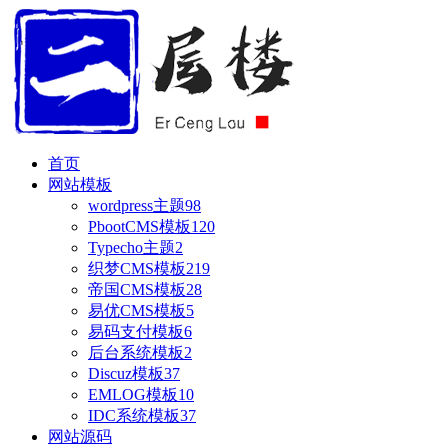
首页
网站模板
wordpress主题
98
PbootCMS模板
120
Typecho主题
2
织梦CMS模板
219
帝国CMS模板
28
易优CMS模板
5
易码支付模板
6
后台系统模板
2
Discuz模板
37
EMLOG模板
10
IDC系统模板
37
网站源码