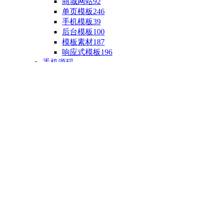
商城网站
92
单页模板
246
手机模板
39
后台模板
100
模板素材
187
响应式模板
196
手机源码
手机H5模板
76
小程序源码
18
云开发源码
89
APP源码
23
游戏源码
棋盘源码
3
端游源码
1
手游源码
30
页游源码
4
网游单机
1
HTML5游戏
5
自制主题
亲测源码
整合源码
投稿源码