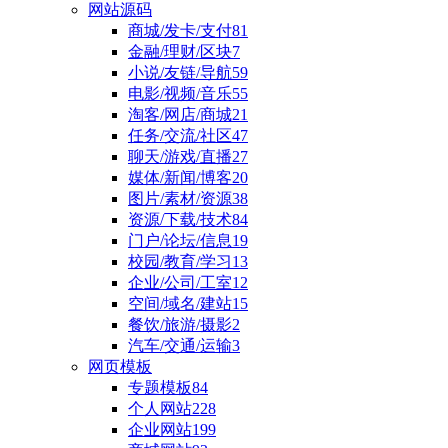
网站源码
商城/发卡/支付
81
金融/理财/区块
7
小说/友链/导航
59
电影/视频/音乐
55
淘客/网店/商城
21
任务/交流/社区
47
聊天/游戏/直播
27
媒体/新闻/博客
20
图片/素材/资源
38
资源/下载/技术
84
门户/论坛/信息
19
校园/教育/学习
13
企业/公司/工室
12
空间/域名/建站
15
餐饮/旅游/摄影
2
汽车/交通/运输
3
网页模板
专题模板
84
个人网站
228
企业网站
199