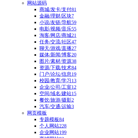
网站源码
商城/发卡/支付
81
金融/理财/区块
7
小说/友链/导航
59
电影/视频/音乐
55
淘客/网店/商城
21
任务/交流/社区
47
聊天/游戏/直播
27
媒体/新闻/博客
20
图片/素材/资源
38
资源/下载/技术
84
门户/论坛/信息
19
校园/教育/学习
13
企业/公司/工室
12
空间/域名/建站
15
餐饮/旅游/摄影
2
汽车/交通/运输
3
网页模板
专题模板
84
个人网站
228
企业网站
199