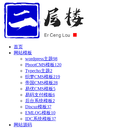
首页
网站模板
wordpress主题
98
PbootCMS模板
120
Typecho主题
2
织梦CMS模板
219
帝国CMS模板
28
易优CMS模板
5
易码支付模板
6
后台系统模板
2
Discuz模板
37
EMLOG模板
10
IDC系统模板
37
网站源码