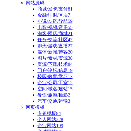
网站源码
商城/发卡/支付
81
金融/理财/区块
7
小说/友链/导航
59
电影/视频/音乐
55
淘客/网店/商城
21
任务/交流/社区
47
聊天/游戏/直播
27
媒体/新闻/博客
20
图片/素材/资源
38
资源/下载/技术
84
门户/论坛/信息
19
校园/教育/学习
13
企业/公司/工室
12
空间/域名/建站
15
餐饮/旅游/摄影
2
汽车/交通/运输
3
网页模板
专题模板
84
个人网站
228
企业网站
199