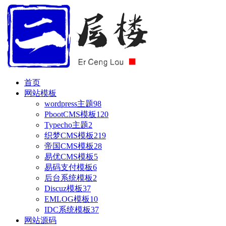
首页
网站模板
wordpress主题
98
PbootCMS模板
120
Typecho主题
2
织梦CMS模板
219
帝国CMS模板
28
易优CMS模板
5
易码支付模板
6
后台系统模板
2
Discuz模板
37
EMLOG模板
10
IDC系统模板
37
网站源码