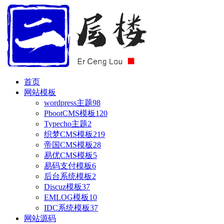
首页
网站模板
wordpress主题
98
PbootCMS模板
120
Typecho主题
2
织梦CMS模板
219
帝国CMS模板
28
易优CMS模板
5
易码支付模板
6
后台系统模板
2
Discuz模板
37
EMLOG模板
10
IDC系统模板
37
网站源码