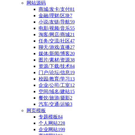
网站源码
商城/发卡/支付
81
金融/理财/区块
7
小说/友链/导航
59
电影/视频/音乐
55
淘客/网店/商城
21
任务/交流/社区
47
聊天/游戏/直播
27
媒体/新闻/博客
20
图片/素材/资源
38
资源/下载/技术
84
门户/论坛/信息
19
校园/教育/学习
13
企业/公司/工室
12
空间/域名/建站
15
餐饮/旅游/摄影
2
汽车/交通/运输
3
网页模板
专题模板
84
个人网站
228
企业网站
199