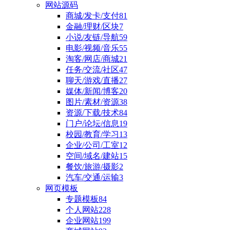
网站源码
商城/发卡/支付
81
金融/理财/区块
7
小说/友链/导航
59
电影/视频/音乐
55
淘客/网店/商城
21
任务/交流/社区
47
聊天/游戏/直播
27
媒体/新闻/博客
20
图片/素材/资源
38
资源/下载/技术
84
门户/论坛/信息
19
校园/教育/学习
13
企业/公司/工室
12
空间/域名/建站
15
餐饮/旅游/摄影
2
汽车/交通/运输
3
网页模板
专题模板
84
个人网站
228
企业网站
199