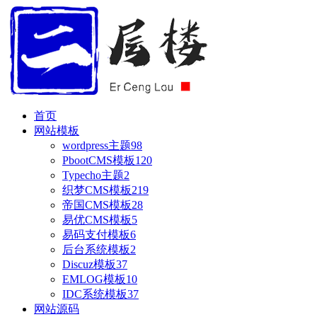
首页
网站模板
wordpress主题
98
PbootCMS模板
120
Typecho主题
2
织梦CMS模板
219
帝国CMS模板
28
易优CMS模板
5
易码支付模板
6
后台系统模板
2
Discuz模板
37
EMLOG模板
10
IDC系统模板
37
网站源码