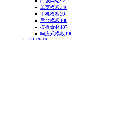
商城网站
92
单页模板
246
手机模板
39
后台模板
100
模板素材
187
响应式模板
196
手机源码
手机H5模板
76
小程序源码
18
云开发源码
89
APP源码
23
游戏源码
棋盘源码
3
端游源码
1
手游源码
30
页游源码
4
网游单机
1
HTML5游戏
5
自制主题
亲测源码
整合源码
投稿源码