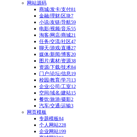
网站源码
商城/发卡/支付
81
金融/理财/区块
7
小说/友链/导航
59
电影/视频/音乐
55
淘客/网店/商城
21
任务/交流/社区
47
聊天/游戏/直播
27
媒体/新闻/博客
20
图片/素材/资源
38
资源/下载/技术
84
门户/论坛/信息
19
校园/教育/学习
13
企业/公司/工室
12
空间/域名/建站
15
餐饮/旅游/摄影
2
汽车/交通/运输
3
网页模板
专题模板
84
个人网站
228
企业网站
199