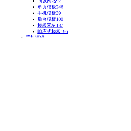
商城网站
92
单页模板
246
手机模板
39
后台模板
100
模板素材
187
响应式模板
196
手机源码
手机H5模板
76
小程序源码
18
云开发源码
89
APP源码
23
游戏源码
棋盘源码
3
端游源码
1
手游源码
30
页游源码
4
网游单机
1
HTML5游戏
5
自制主题
亲测源码
整合源码
投稿源码