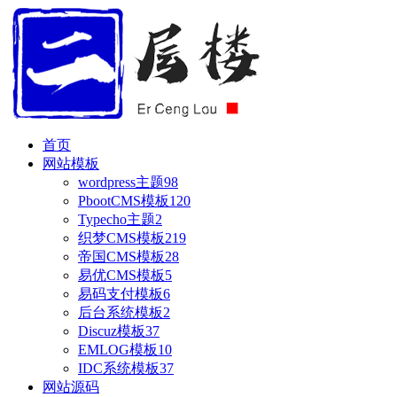
首页
网站模板
wordpress主题
98
PbootCMS模板
120
Typecho主题
2
织梦CMS模板
219
帝国CMS模板
28
易优CMS模板
5
易码支付模板
6
后台系统模板
2
Discuz模板
37
EMLOG模板
10
IDC系统模板
37
网站源码