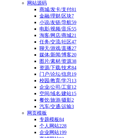
网站源码
商城/发卡/支付
81
金融/理财/区块
7
小说/友链/导航
59
电影/视频/音乐
55
淘客/网店/商城
21
任务/交流/社区
47
聊天/游戏/直播
27
媒体/新闻/博客
20
图片/素材/资源
38
资源/下载/技术
84
门户/论坛/信息
19
校园/教育/学习
13
企业/公司/工室
12
空间/域名/建站
15
餐饮/旅游/摄影
2
汽车/交通/运输
3
网页模板
专题模板
84
个人网站
228
企业网站
199