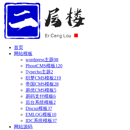
首页
网站模板
wordpress主题
98
PbootCMS模板
120
Typecho主题
2
织梦CMS模板
219
帝国CMS模板
28
易优CMS模板
5
易码支付模板
6
后台系统模板
2
Discuz模板
37
EMLOG模板
10
IDC系统模板
37
网站源码