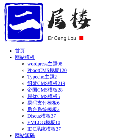
首页
网站模板
wordpress主题
98
PbootCMS模板
120
Typecho主题
2
织梦CMS模板
219
帝国CMS模板
28
易优CMS模板
5
易码支付模板
6
后台系统模板
2
Discuz模板
37
EMLOG模板
10
IDC系统模板
37
网站源码