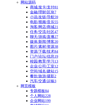
网站源码
商城/发卡/支付
81
金融/理财/区块
7
小说/友链/导航
59
电影/视频/音乐
55
淘客/网店/商城
21
任务/交流/社区
47
聊天/游戏/直播
27
媒体/新闻/博客
20
图片/素材/资源
38
资源/下载/技术
84
门户/论坛/信息
19
校园/教育/学习
13
企业/公司/工室
12
空间/域名/建站
15
餐饮/旅游/摄影
2
汽车/交通/运输
3
网页模板
专题模板
84
个人网站
228
企业网站
199