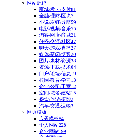
网站源码
商城/发卡/支付
81
金融/理财/区块
7
小说/友链/导航
59
电影/视频/音乐
55
淘客/网店/商城
21
任务/交流/社区
47
聊天/游戏/直播
27
媒体/新闻/博客
20
图片/素材/资源
38
资源/下载/技术
84
门户/论坛/信息
19
校园/教育/学习
13
企业/公司/工室
12
空间/域名/建站
15
餐饮/旅游/摄影
2
汽车/交通/运输
3
网页模板
专题模板
84
个人网站
228
企业网站
199