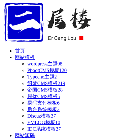
首页
网站模板
wordpress主题
98
PbootCMS模板
120
Typecho主题
2
织梦CMS模板
219
帝国CMS模板
28
易优CMS模板
5
易码支付模板
6
后台系统模板
2
Discuz模板
37
EMLOG模板
10
IDC系统模板
37
网站源码