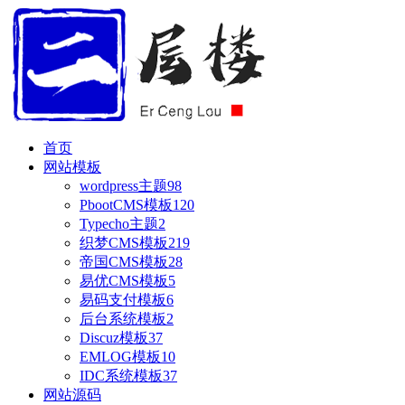
首页
网站模板
wordpress主题
98
PbootCMS模板
120
Typecho主题
2
织梦CMS模板
219
帝国CMS模板
28
易优CMS模板
5
易码支付模板
6
后台系统模板
2
Discuz模板
37
EMLOG模板
10
IDC系统模板
37
网站源码