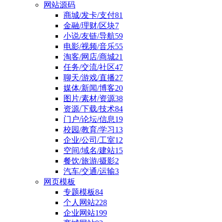
网站源码
商城/发卡/支付
81
金融/理财/区块
7
小说/友链/导航
59
电影/视频/音乐
55
淘客/网店/商城
21
任务/交流/社区
47
聊天/游戏/直播
27
媒体/新闻/博客
20
图片/素材/资源
38
资源/下载/技术
84
门户/论坛/信息
19
校园/教育/学习
13
企业/公司/工室
12
空间/域名/建站
15
餐饮/旅游/摄影
2
汽车/交通/运输
3
网页模板
专题模板
84
个人网站
228
企业网站
199