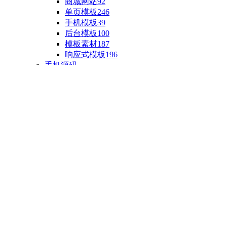
商城网站
92
单页模板
246
手机模板
39
后台模板
100
模板素材
187
响应式模板
196
手机源码
手机H5模板
76
小程序源码
18
云开发源码
89
APP源码
23
游戏源码
棋盘源码
3
端游源码
1
手游源码
30
页游源码
4
网游单机
1
HTML5游戏
5
自制主题
亲测源码
整合源码
投稿源码