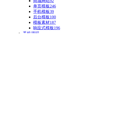
商城网站
92
单页模板
246
手机模板
39
后台模板
100
模板素材
187
响应式模板
196
手机源码
手机H5模板
76
小程序源码
18
云开发源码
89
APP源码
23
游戏源码
棋盘源码
3
端游源码
1
手游源码
30
页游源码
4
网游单机
1
HTML5游戏
5
自制主题
亲测源码
整合源码
投稿源码