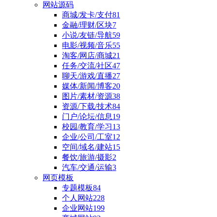
网站源码
商城/发卡/支付
81
金融/理财/区块
7
小说/友链/导航
59
电影/视频/音乐
55
淘客/网店/商城
21
任务/交流/社区
47
聊天/游戏/直播
27
媒体/新闻/博客
20
图片/素材/资源
38
资源/下载/技术
84
门户/论坛/信息
19
校园/教育/学习
13
企业/公司/工室
12
空间/域名/建站
15
餐饮/旅游/摄影
2
汽车/交通/运输
3
网页模板
专题模板
84
个人网站
228
企业网站
199