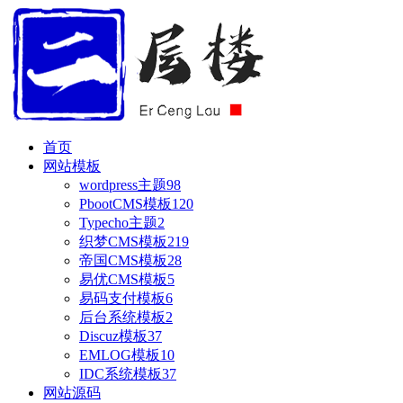
首页
网站模板
wordpress主题
98
PbootCMS模板
120
Typecho主题
2
织梦CMS模板
219
帝国CMS模板
28
易优CMS模板
5
易码支付模板
6
后台系统模板
2
Discuz模板
37
EMLOG模板
10
IDC系统模板
37
网站源码