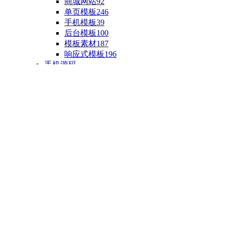
商城网站
92
单页模板
246
手机模板
39
后台模板
100
模板素材
187
响应式模板
196
手机源码
手机H5模板
76
小程序源码
18
云开发源码
89
APP源码
23
游戏源码
棋盘源码
3
端游源码
1
手游源码
30
页游源码
4
网游单机
1
HTML5游戏
5
自制主题
亲测源码
整合源码
投稿源码