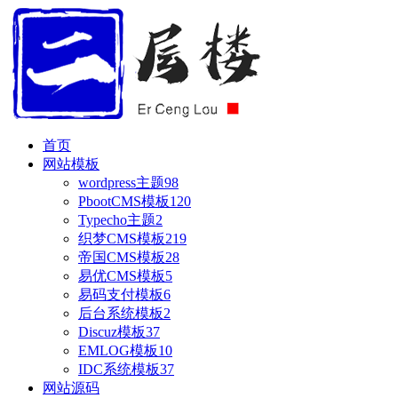
首页
网站模板
wordpress主题
98
PbootCMS模板
120
Typecho主题
2
织梦CMS模板
219
帝国CMS模板
28
易优CMS模板
5
易码支付模板
6
后台系统模板
2
Discuz模板
37
EMLOG模板
10
IDC系统模板
37
网站源码