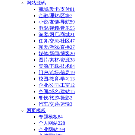
网站源码
商城/发卡/支付
81
金融/理财/区块
7
小说/友链/导航
59
电影/视频/音乐
55
淘客/网店/商城
21
任务/交流/社区
47
聊天/游戏/直播
27
媒体/新闻/博客
20
图片/素材/资源
38
资源/下载/技术
84
门户/论坛/信息
19
校园/教育/学习
13
企业/公司/工室
12
空间/域名/建站
15
餐饮/旅游/摄影
2
汽车/交通/运输
3
网页模板
专题模板
84
个人网站
228
企业网站
199