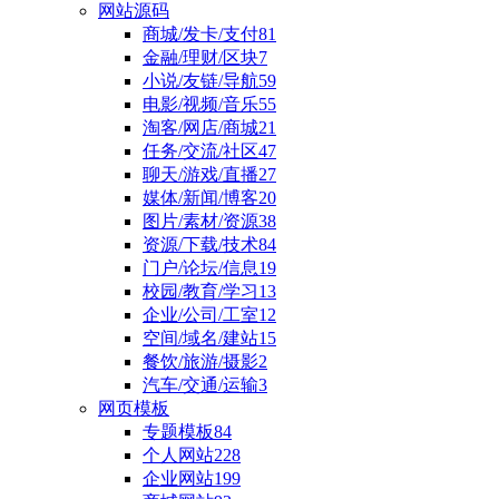
网站源码
商城/发卡/支付
81
金融/理财/区块
7
小说/友链/导航
59
电影/视频/音乐
55
淘客/网店/商城
21
任务/交流/社区
47
聊天/游戏/直播
27
媒体/新闻/博客
20
图片/素材/资源
38
资源/下载/技术
84
门户/论坛/信息
19
校园/教育/学习
13
企业/公司/工室
12
空间/域名/建站
15
餐饮/旅游/摄影
2
汽车/交通/运输
3
网页模板
专题模板
84
个人网站
228
企业网站
199