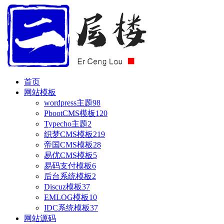
首页
网站模板
wordpress主题
98
PbootCMS模板
120
Typecho主题
2
织梦CMS模板
219
帝国CMS模板
28
易优CMS模板
5
易码支付模板
6
后台系统模板
2
Discuz模板
37
EMLOG模板
10
IDC系统模板
37
网站源码