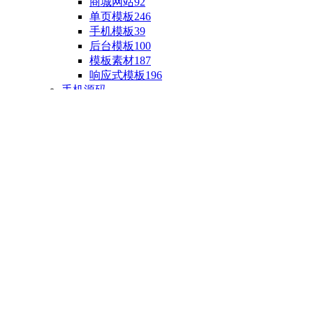
商城网站
92
单页模板
246
手机模板
39
后台模板
100
模板素材
187
响应式模板
196
手机源码
手机H5模板
76
小程序源码
18
云开发源码
89
APP源码
23
游戏源码
棋盘源码
3
端游源码
1
手游源码
30
页游源码
4
网游单机
1
HTML5游戏
5
自制主题
亲测源码
整合源码
投稿源码