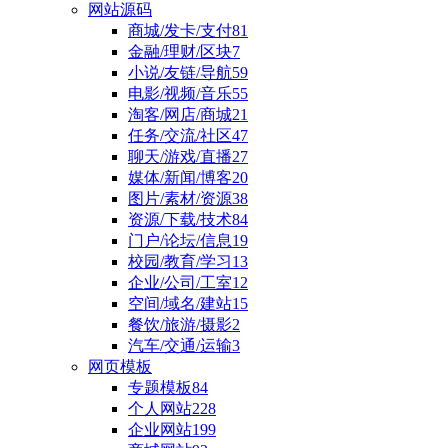
网站源码
商城/发卡/支付
81
金融/理财/区块
7
小说/友链/导航
59
电影/视频/音乐
55
淘客/网店/商城
21
任务/交流/社区
47
聊天/游戏/直播
27
媒体/新闻/博客
20
图片/素材/资源
38
资源/下载/技术
84
门户/论坛/信息
19
校园/教育/学习
13
企业/公司/工室
12
空间/域名/建站
15
餐饮/旅游/摄影
2
汽车/交通/运输
3
网页模板
专题模板
84
个人网站
228
企业网站
199