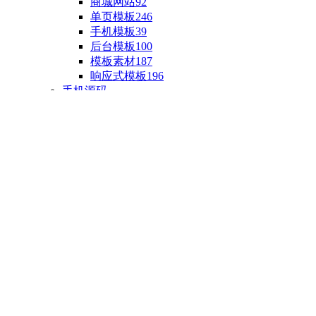
商城网站
92
单页模板
246
手机模板
39
后台模板
100
模板素材
187
响应式模板
196
手机源码
手机H5模板
76
小程序源码
18
云开发源码
89
APP源码
23
游戏源码
棋盘源码
3
端游源码
1
手游源码
30
页游源码
4
网游单机
1
HTML5游戏
5
自制主题
亲测源码
整合源码
投稿源码