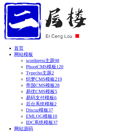
首页
网站模板
wordpress主题
98
PbootCMS模板
120
Typecho主题
2
织梦CMS模板
219
帝国CMS模板
28
易优CMS模板
5
易码支付模板
6
后台系统模板
2
Discuz模板
37
EMLOG模板
10
IDC系统模板
37
网站源码