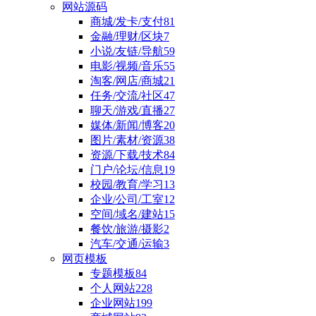
网站源码
商城/发卡/支付
81
金融/理财/区块
7
小说/友链/导航
59
电影/视频/音乐
55
淘客/网店/商城
21
任务/交流/社区
47
聊天/游戏/直播
27
媒体/新闻/博客
20
图片/素材/资源
38
资源/下载/技术
84
门户/论坛/信息
19
校园/教育/学习
13
企业/公司/工室
12
空间/域名/建站
15
餐饮/旅游/摄影
2
汽车/交通/运输
3
网页模板
专题模板
84
个人网站
228
企业网站
199