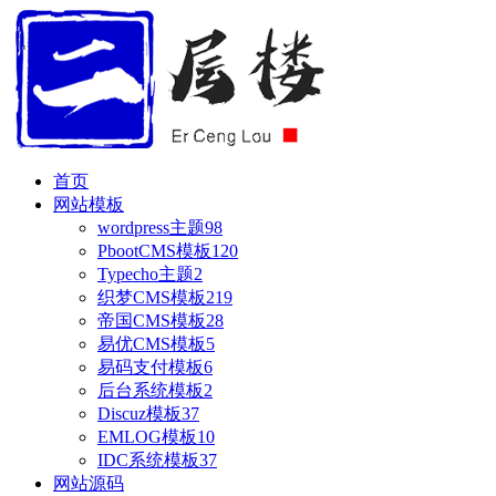
首页
网站模板
wordpress主题
98
PbootCMS模板
120
Typecho主题
2
织梦CMS模板
219
帝国CMS模板
28
易优CMS模板
5
易码支付模板
6
后台系统模板
2
Discuz模板
37
EMLOG模板
10
IDC系统模板
37
网站源码