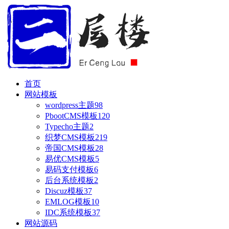
首页
网站模板
wordpress主题
98
PbootCMS模板
120
Typecho主题
2
织梦CMS模板
219
帝国CMS模板
28
易优CMS模板
5
易码支付模板
6
后台系统模板
2
Discuz模板
37
EMLOG模板
10
IDC系统模板
37
网站源码