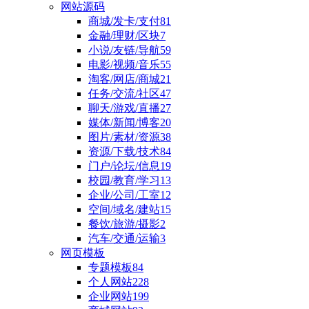
网站源码
商城/发卡/支付
81
金融/理财/区块
7
小说/友链/导航
59
电影/视频/音乐
55
淘客/网店/商城
21
任务/交流/社区
47
聊天/游戏/直播
27
媒体/新闻/博客
20
图片/素材/资源
38
资源/下载/技术
84
门户/论坛/信息
19
校园/教育/学习
13
企业/公司/工室
12
空间/域名/建站
15
餐饮/旅游/摄影
2
汽车/交通/运输
3
网页模板
专题模板
84
个人网站
228
企业网站
199