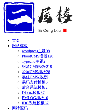
首页
网站模板
wordpress主题
98
PbootCMS模板
120
Typecho主题
2
织梦CMS模板
219
帝国CMS模板
28
易优CMS模板
5
易码支付模板
6
后台系统模板
2
Discuz模板
37
EMLOG模板
10
IDC系统模板
37
网站源码