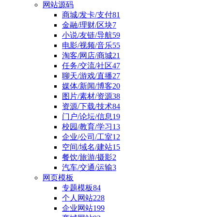
网站源码
商城/发卡/支付
81
金融/理财/区块
7
小说/友链/导航
59
电影/视频/音乐
55
淘客/网店/商城
21
任务/交流/社区
47
聊天/游戏/直播
27
媒体/新闻/博客
20
图片/素材/资源
38
资源/下载/技术
84
门户/论坛/信息
19
校园/教育/学习
13
企业/公司/工室
12
空间/域名/建站
15
餐饮/旅游/摄影
2
汽车/交通/运输
3
网页模板
专题模板
84
个人网站
228
企业网站
199