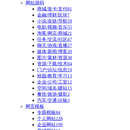
网站源码
商城/发卡/支付
81
金融/理财/区块
7
小说/友链/导航
59
电影/视频/音乐
55
淘客/网店/商城
21
任务/交流/社区
47
聊天/游戏/直播
27
媒体/新闻/博客
20
图片/素材/资源
38
资源/下载/技术
84
门户/论坛/信息
19
校园/教育/学习
13
企业/公司/工室
12
空间/域名/建站
15
餐饮/旅游/摄影
2
汽车/交通/运输
3
网页模板
专题模板
84
个人网站
228
企业网站
199