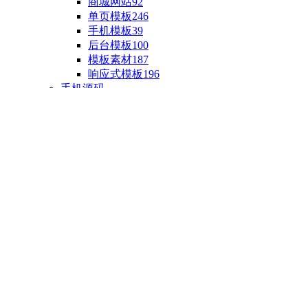
商城网站
92
单页模板
246
手机模板
39
后台模板
100
模板素材
187
响应式模板
196
手机源码
手机H5模板
76
小程序源码
18
云开发源码
89
APP源码
23
游戏源码
棋盘源码
3
端游源码
1
手游源码
30
页游源码
4
网游单机
1
HTML5游戏
5
自制主题
亲测源码
整合源码
投稿源码