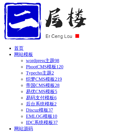
首页
网站模板
wordpress主题
98
PbootCMS模板
120
Typecho主题
2
织梦CMS模板
219
帝国CMS模板
28
易优CMS模板
5
易码支付模板
6
后台系统模板
2
Discuz模板
37
EMLOG模板
10
IDC系统模板
37
网站源码