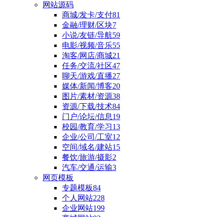
网站源码
商城/发卡/支付
81
金融/理财/区块
7
小说/友链/导航
59
电影/视频/音乐
55
淘客/网店/商城
21
任务/交流/社区
47
聊天/游戏/直播
27
媒体/新闻/博客
20
图片/素材/资源
38
资源/下载/技术
84
门户/论坛/信息
19
校园/教育/学习
13
企业/公司/工室
12
空间/域名/建站
15
餐饮/旅游/摄影
2
汽车/交通/运输
3
网页模板
专题模板
84
个人网站
228
企业网站
199