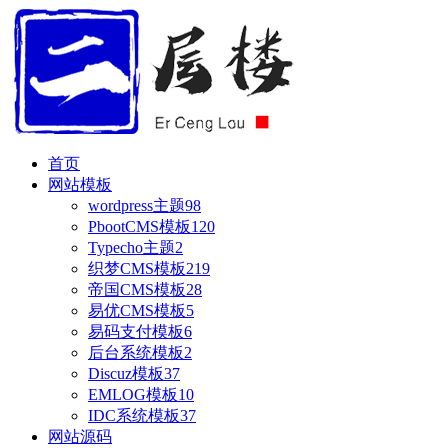
首页
网站模板
wordpress主题
98
PbootCMS模板
120
Typecho主题
2
织梦CMS模板
219
帝国CMS模板
28
易优CMS模板
5
易码支付模板
6
后台系统模板
2
Discuz模板
37
EMLOG模板
10
IDC系统模板
37
网站源码