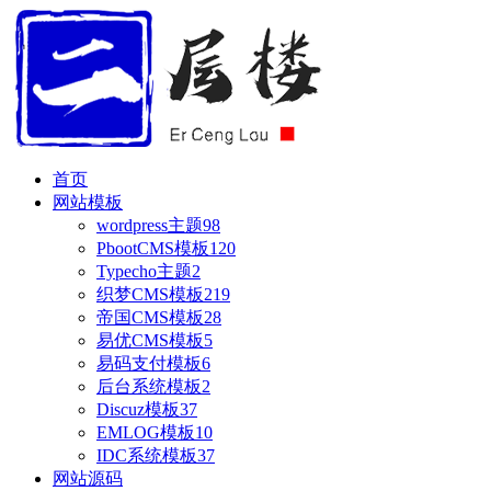
首页
网站模板
wordpress主题
98
PbootCMS模板
120
Typecho主题
2
织梦CMS模板
219
帝国CMS模板
28
易优CMS模板
5
易码支付模板
6
后台系统模板
2
Discuz模板
37
EMLOG模板
10
IDC系统模板
37
网站源码