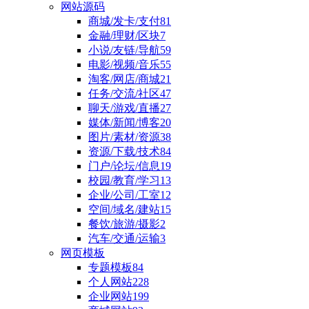
网站源码
商城/发卡/支付
81
金融/理财/区块
7
小说/友链/导航
59
电影/视频/音乐
55
淘客/网店/商城
21
任务/交流/社区
47
聊天/游戏/直播
27
媒体/新闻/博客
20
图片/素材/资源
38
资源/下载/技术
84
门户/论坛/信息
19
校园/教育/学习
13
企业/公司/工室
12
空间/域名/建站
15
餐饮/旅游/摄影
2
汽车/交通/运输
3
网页模板
专题模板
84
个人网站
228
企业网站
199