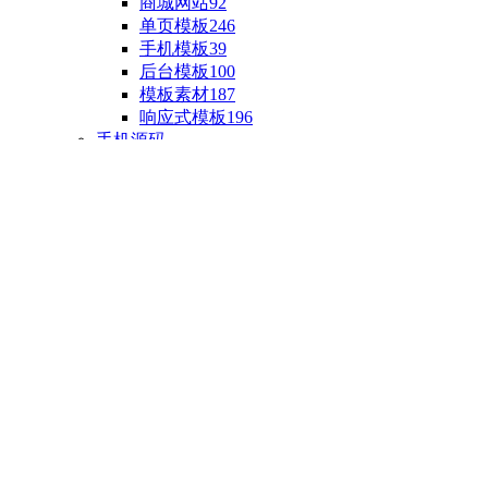
商城网站
92
单页模板
246
手机模板
39
后台模板
100
模板素材
187
响应式模板
196
手机源码
手机H5模板
76
小程序源码
18
云开发源码
89
APP源码
23
游戏源码
棋盘源码
3
端游源码
1
手游源码
30
页游源码
4
网游单机
1
HTML5游戏
5
自制主题
亲测源码
整合源码
投稿源码