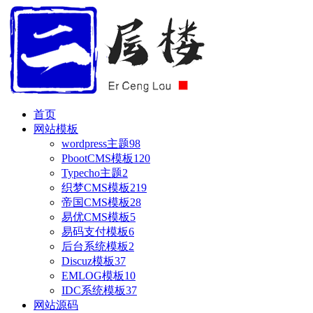
首页
网站模板
wordpress主题
98
PbootCMS模板
120
Typecho主题
2
织梦CMS模板
219
帝国CMS模板
28
易优CMS模板
5
易码支付模板
6
后台系统模板
2
Discuz模板
37
EMLOG模板
10
IDC系统模板
37
网站源码