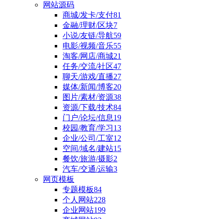
网站源码
商城/发卡/支付
81
金融/理财/区块
7
小说/友链/导航
59
电影/视频/音乐
55
淘客/网店/商城
21
任务/交流/社区
47
聊天/游戏/直播
27
媒体/新闻/博客
20
图片/素材/资源
38
资源/下载/技术
84
门户/论坛/信息
19
校园/教育/学习
13
企业/公司/工室
12
空间/域名/建站
15
餐饮/旅游/摄影
2
汽车/交通/运输
3
网页模板
专题模板
84
个人网站
228
企业网站
199