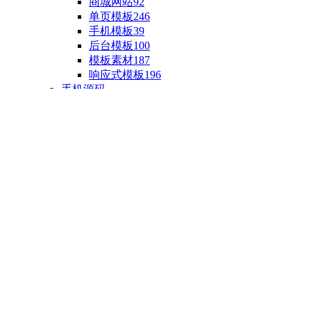
商城网站
92
单页模板
246
手机模板
39
后台模板
100
模板素材
187
响应式模板
196
手机源码
手机H5模板
76
小程序源码
18
云开发源码
89
APP源码
23
游戏源码
棋盘源码
3
端游源码
1
手游源码
30
页游源码
4
网游单机
1
HTML5游戏
5
自制主题
亲测源码
整合源码
投稿源码