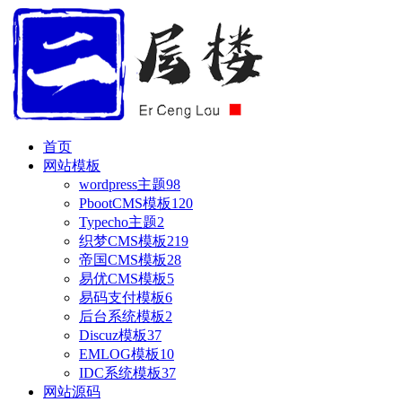
首页
网站模板
wordpress主题
98
PbootCMS模板
120
Typecho主题
2
织梦CMS模板
219
帝国CMS模板
28
易优CMS模板
5
易码支付模板
6
后台系统模板
2
Discuz模板
37
EMLOG模板
10
IDC系统模板
37
网站源码