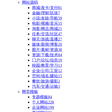
网站源码
商城/发卡/支付
81
金融/理财/区块
7
小说/友链/导航
59
电影/视频/音乐
55
淘客/网店/商城
21
任务/交流/社区
47
聊天/游戏/直播
27
媒体/新闻/博客
20
图片/素材/资源
38
资源/下载/技术
84
门户/论坛/信息
19
校园/教育/学习
13
企业/公司/工室
12
空间/域名/建站
15
餐饮/旅游/摄影
2
汽车/交通/运输
3
网页模板
专题模板
84
个人网站
228
企业网站
199