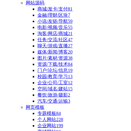
网站源码
商城/发卡/支付
81
金融/理财/区块
7
小说/友链/导航
59
电影/视频/音乐
55
淘客/网店/商城
21
任务/交流/社区
47
聊天/游戏/直播
27
媒体/新闻/博客
20
图片/素材/资源
38
资源/下载/技术
84
门户/论坛/信息
19
校园/教育/学习
13
企业/公司/工室
12
空间/域名/建站
15
餐饮/旅游/摄影
2
汽车/交通/运输
3
网页模板
专题模板
84
个人网站
228
企业网站
199