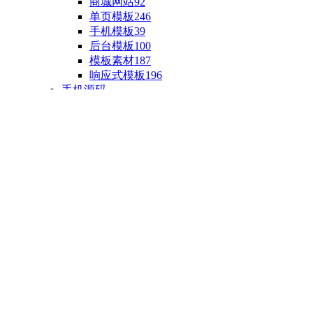
商城网站
92
单页模板
246
手机模板
39
后台模板
100
模板素材
187
响应式模板
196
手机源码
手机H5模板
76
小程序源码
18
云开发源码
89
APP源码
23
游戏源码
棋盘源码
3
端游源码
1
手游源码
30
页游源码
4
网游单机
1
HTML5游戏
5
自制主题
亲测源码
整合源码
投稿源码