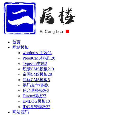
首页
网站模板
wordpress主题
98
PbootCMS模板
120
Typecho主题
2
织梦CMS模板
219
帝国CMS模板
28
易优CMS模板
5
易码支付模板
6
后台系统模板
2
Discuz模板
37
EMLOG模板
10
IDC系统模板
37
网站源码