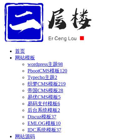
首页
网站模板
wordpress主题
98
PbootCMS模板
120
Typecho主题
2
织梦CMS模板
219
帝国CMS模板
28
易优CMS模板
5
易码支付模板
6
后台系统模板
2
Discuz模板
37
EMLOG模板
10
IDC系统模板
37
网站源码