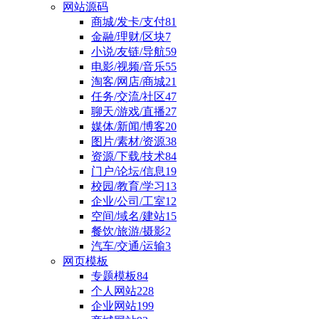
网站源码
商城/发卡/支付
81
金融/理财/区块
7
小说/友链/导航
59
电影/视频/音乐
55
淘客/网店/商城
21
任务/交流/社区
47
聊天/游戏/直播
27
媒体/新闻/博客
20
图片/素材/资源
38
资源/下载/技术
84
门户/论坛/信息
19
校园/教育/学习
13
企业/公司/工室
12
空间/域名/建站
15
餐饮/旅游/摄影
2
汽车/交通/运输
3
网页模板
专题模板
84
个人网站
228
企业网站
199