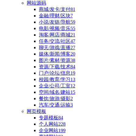
网站源码
商城/发卡/支付
81
金融/理财/区块
7
小说/友链/导航
59
电影/视频/音乐
55
淘客/网店/商城
21
任务/交流/社区
47
聊天/游戏/直播
27
媒体/新闻/博客
20
图片/素材/资源
38
资源/下载/技术
84
门户/论坛/信息
19
校园/教育/学习
13
企业/公司/工室
12
空间/域名/建站
15
餐饮/旅游/摄影
2
汽车/交通/运输
3
网页模板
专题模板
84
个人网站
228
企业网站
199