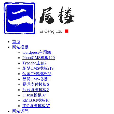
首页
网站模板
wordpress主题
98
PbootCMS模板
120
Typecho主题
2
织梦CMS模板
219
帝国CMS模板
28
易优CMS模板
5
易码支付模板
6
后台系统模板
2
Discuz模板
37
EMLOG模板
10
IDC系统模板
37
网站源码