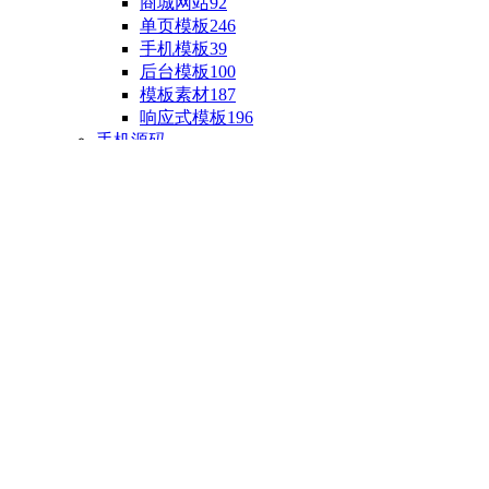
商城网站
92
单页模板
246
手机模板
39
后台模板
100
模板素材
187
响应式模板
196
手机源码
手机H5模板
76
小程序源码
18
云开发源码
89
APP源码
23
游戏源码
棋盘源码
3
端游源码
1
手游源码
30
页游源码
4
网游单机
1
HTML5游戏
5
自制主题
亲测源码
整合源码
投稿源码