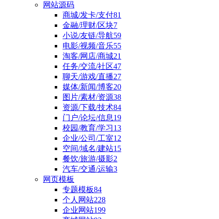
网站源码
商城/发卡/支付
81
金融/理财/区块
7
小说/友链/导航
59
电影/视频/音乐
55
淘客/网店/商城
21
任务/交流/社区
47
聊天/游戏/直播
27
媒体/新闻/博客
20
图片/素材/资源
38
资源/下载/技术
84
门户/论坛/信息
19
校园/教育/学习
13
企业/公司/工室
12
空间/域名/建站
15
餐饮/旅游/摄影
2
汽车/交通/运输
3
网页模板
专题模板
84
个人网站
228
企业网站
199