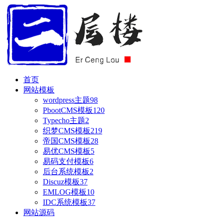
首页
网站模板
wordpress主题
98
PbootCMS模板
120
Typecho主题
2
织梦CMS模板
219
帝国CMS模板
28
易优CMS模板
5
易码支付模板
6
后台系统模板
2
Discuz模板
37
EMLOG模板
10
IDC系统模板
37
网站源码