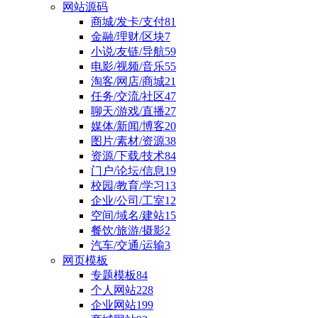
网站源码
商城/发卡/支付
81
金融/理财/区块
7
小说/友链/导航
59
电影/视频/音乐
55
淘客/网店/商城
21
任务/交流/社区
47
聊天/游戏/直播
27
媒体/新闻/博客
20
图片/素材/资源
38
资源/下载/技术
84
门户/论坛/信息
19
校园/教育/学习
13
企业/公司/工室
12
空间/域名/建站
15
餐饮/旅游/摄影
2
汽车/交通/运输
3
网页模板
专题模板
84
个人网站
228
企业网站
199