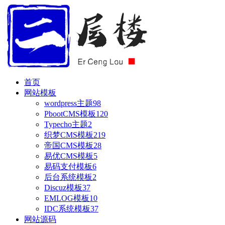
首页
网站模板
wordpress主题
98
PbootCMS模板
120
Typecho主题
2
织梦CMS模板
219
帝国CMS模板
28
易优CMS模板
5
易码支付模板
6
后台系统模板
2
Discuz模板
37
EMLOG模板
10
IDC系统模板
37
网站源码